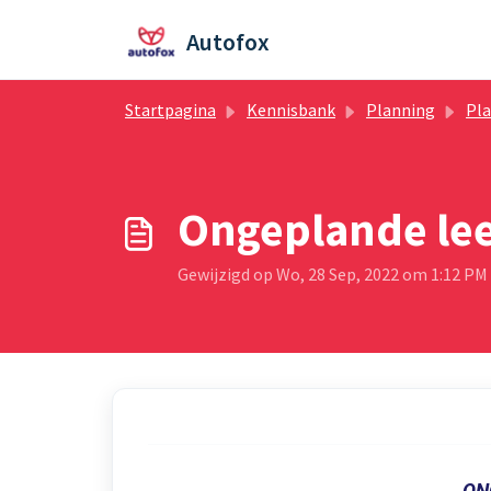
Doorgaan naar hoofdinhoud
Autofox
Startpagina
Kennisbank
Planning
Pl
Ongeplande lee
Gewijzigd op Wo, 28 Sep, 2022 om 1:12 PM
ON