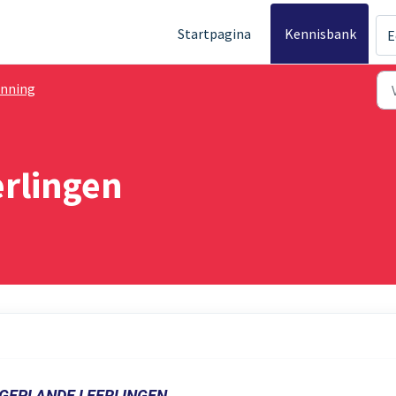
Startpagina
Kennisbank
E
anning
rlingen
GEPLANDE LEERLINGEN