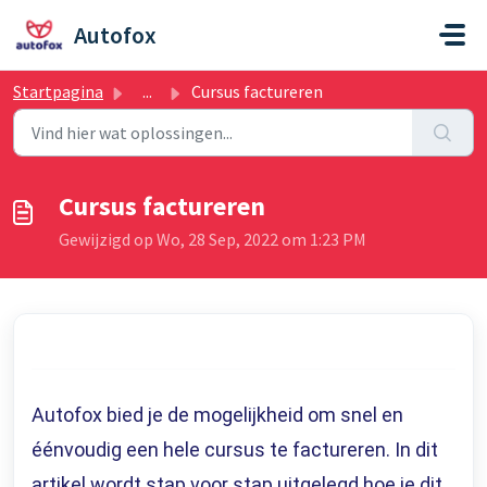
Doorgaan naar hoofdinhoud
Autofox
Startpagina
...
Cursus factureren
Cursus factureren
Gewijzigd op Wo, 28 Sep, 2022 om 1:23 PM
Autofox bied je de mogelijkheid om snel en
éénvoudig een hele cursus te factureren. In dit
artikel wordt stap voor stap uitgelegd hoe je dit