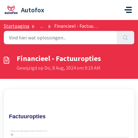
Doorgaan naar hoofdinhoud
Autofox
Startpagina
...
Financieel - Factuuropties
Financieel - Factuuropties
Gewijzigd op Do, 8 Aug, 2024 om 9:19 AM
Factuuropties