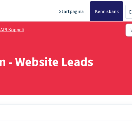
Startpagina
Kennisbank
E
API Koppelingen
n - Website Leads