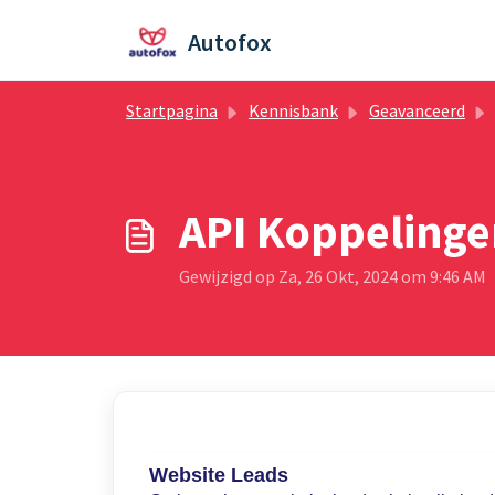
Doorgaan naar hoofdinhoud
Autofox
Startpagina
Kennisbank
Geavanceerd
API Koppelinge
Gewijzigd op Za, 26 Okt, 2024 om 9:46 AM
Website Leads