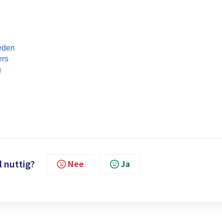
heden
ers
g
l nuttig?
Nee
Ja