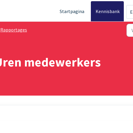
Startpagina
Kennisbank
E
Rapportages
 Uren medewerkers