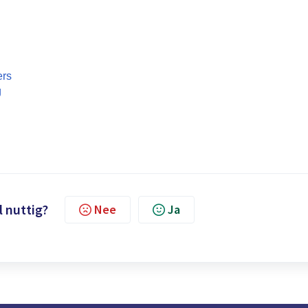
ers
g
l nuttig?
Nee
Ja