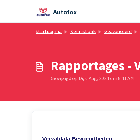
Doorgaan naar hoofdinhoud
Autofox
Startpagina
Kennisbank
Geavanceerd
Rapportages - 
Gewijzigd op Di, 6 Aug, 2024 om 8:41 AM
Vervaldata Bevoegdheden