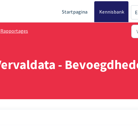
Startpagina
Kennisbank
E
Rapportages
Vervaldata - Bevoegdhe