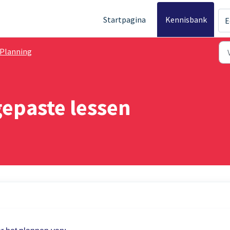
Startpagina
Kennisbank
E
Planning
gepaste lessen