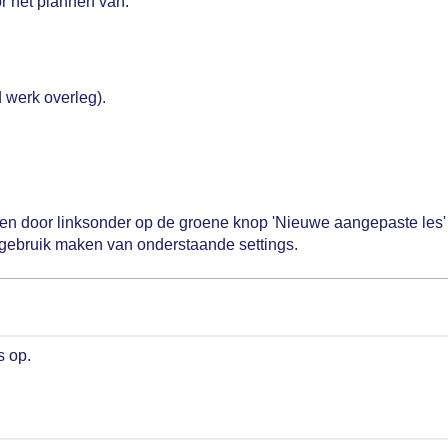
r het plannen van:
d werk overleg).
n door linksonder op de groene knop 'Nieuwe aangepaste les' 
 gebruik maken van onderstaande settings.
s op.