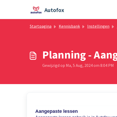
Doorgaan naar hoofdinhoud
Autofox
Startpagina
Kennisbank
Instellingen
Planning - Aan
Gewijzigd op Ma, 5 Aug, 2024 om 8:04 PM
Aangepaste lessen