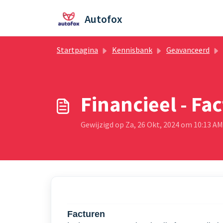
Doorgaan naar hoofdinhoud
Autofox
Startpagina
Kennisbank
Geavanceerd
Financieel - Fa
Gewijzigd op Za, 26 Okt, 2024 om 10:13 AM
Facturen