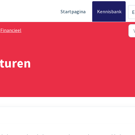
Startpagina
Kennisbank
E
Financieel
cturen