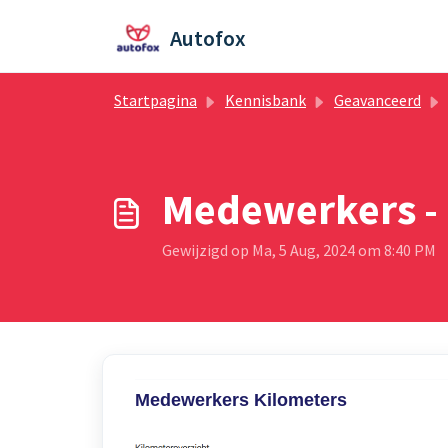
Doorgaan naar hoofdinhoud
Autofox
Startpagina
Kennisbank
Geavanceerd
Medewerkers - 
Gewijzigd op Ma, 5 Aug, 2024 om 8:40 PM
Medewerkers Kilometers