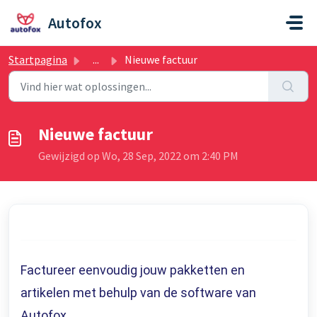
Doorgaan naar hoofdinhoud
Autofox
Startpagina
...
Nieuwe factuur
Nieuwe factuur
Gewijzigd op Wo, 28 Sep, 2022 om 2:40 PM
Factureer eenvoudig jouw pakketten en
artikelen met behulp van de software van
Autofox.