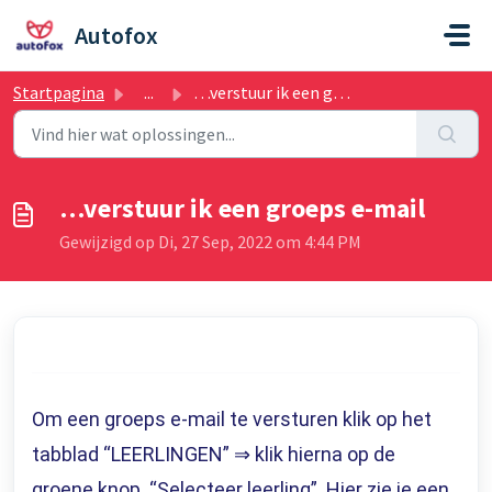
Doorgaan naar hoofdinhoud
Autofox
Startpagina
...
…verstuur ik een groeps e-mail
…verstuur ik een groeps e-mail
Gewijzigd op Di, 27 Sep, 2022 om 4:44 PM
Om een groeps e-mail te versturen klik op het
tabblad “LEERLINGEN” ⇒ klik hierna op de
groene knop “Selecteer leerling”. Hier zie je een