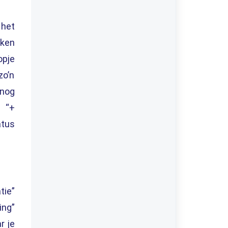
 het
kken
opje
zo’n
 nog
op
“
+
atus
tie
”
ng”
r je