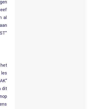
ngen
geef
n al
daan
JST”
 het
 les
AAK”
 dit
knop
gens