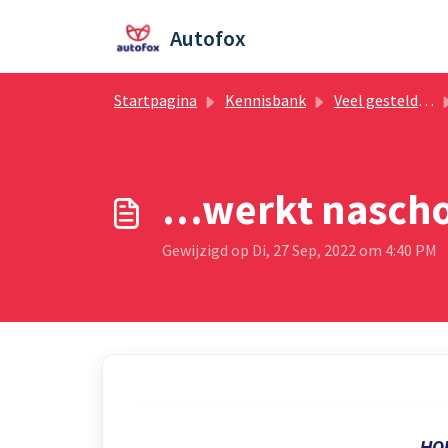
Doorgaan naar hoofdinhoud
Autofox
Startpagina
Kennisbank
Veel gestelde vragen Autofox
…werkt nascho
Gewijzigd op Di, 27 Sep, 2022 om 4:40 PM
HO