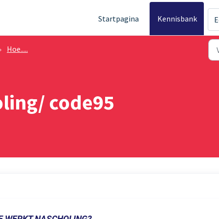
Startpagina
Kennisbank
E
Hoe.....
ling/ code95
E WERKT NASCHOLING?