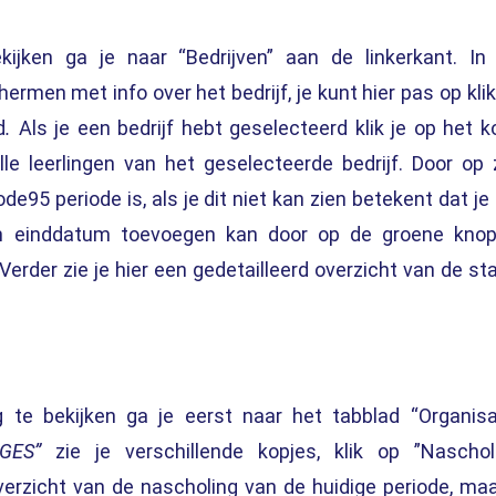
kijken
ga je naar “
Bedrijven
” aan de linkerkant. In
hermen met info over het bedrijf, je kunt hier pas op kli
d
.
Als je een
bedrijf
hebt geselecteerd klik je op het k
lle leerlingen van het geselecteerde bedrijf. Door op 
ode95 periode is, als je dit niet kan zien betekent dat je
n einddatum toevoegen kan door op de groene kn
der zie je hier een gedetailleerd overzicht van de st
 te bekijken
ga je eerst naar het tabblad “
Organisa
GES
”
zie je verschillende kopjes, klik op
”Nascholi
verzicht van de nascholing van de huidige periode
,
maa