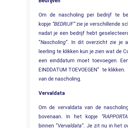
Bedrijven
Om
de
nascholing per bedrijf te be
kopje
“
BEDRIJF
”
zie je verschillende sc
nadat je een
bedrijf
hebt geselecteer
“
Nascholing
“.
In dit overzicht zie je a
leerling te klikken kun je zien wat de C
een einddatum moet toevoegen. Ee
EINDDATUM TOEVOEGEN” te klikken. Ver
van de nascholing.
Vervaldata
Om
de vervaldata van de nascholing
bovenaan. In het kopje
“
RAPPORTA
binnen
“
Vervaldata
“. Je zit nu in
het o