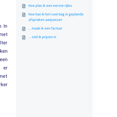
Hoe plan ik een eerste rijles
Hoe kan ik het voertuig in geplande
afspraken aanpassen
. In
…maak ik een factuur
 met
…stel ik prijzen in
lter
aken
 een
 er
 met
rker