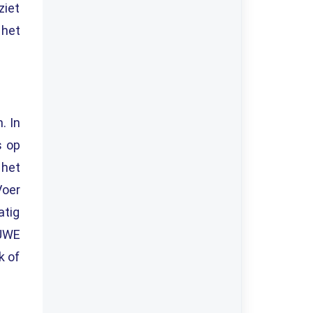
ziet
 het
. In
s op
 het
Voer
atig
EUWE
k of