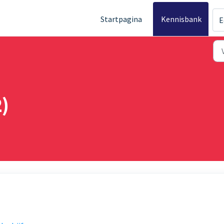
Startpagina
Kennisbank
E
)