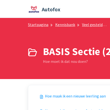
Doorgaan naar hoofdinhoud
Autofox
Startpagina
Kennisbank
Veel gestelde vragen Autofox
BASIS Sectie (2
Hoe moet ik dat nou doen?
Hoe maak ik een nieuwe leerling aan